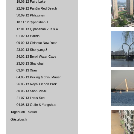
19.08.12 Fairy Lake
22.09.12 PanJin Red Beach
30.09.12 Philippinen
18.11.12 Qipanshan 1
12.01.13 Qipanshan 2, 3 & 4
01.02.13 Harbin
09.02.13 Chinese New Year
23.02.13 Shenyang 3
24.02.13 Benxi Water Cave
23.03.13 Shanghai
03.04.13 Xi'an
04.05.13 Peking & chin. Mauer
26.05.13 Royal Ocean Park
30.06.13 SanKuaiShi
21.07.13 Lotus See
04.08.13 Guilin & Yangshuo
Tagebuch - aktuell
Gästebuch