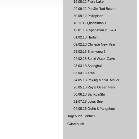
19.08.12 Fairy Lake
22.09.12 PanJin Red Beach
30.09.12 Philippinen
18.11.12 Qipanshan 1
12.01.13 Qipanshan 2, 3 & 4
01.02.13 Harbin
09.02.13 Chinese New Year
23.02.13 Shenyang 3
24.02.13 Benxi Water Cave
23.03.13 Shanghai
03.04.13 Xi'an
04.05.13 Peking & chin. Mauer
26.05.13 Royal Ocean Park
30.06.13 SanKuaiShi
21.07.13 Lotus See
04.08.13 Guilin & Yangshuo
Tagebuch - aktuell
Gästebuch