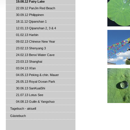
19.08.12 Fairy Lake
22.09.12 PanJin Red Beach
30.09.12 Philippinen
18.11.12 Qipanshan 1
12.01.13 Qipanshan 2, 3 & 4
01.02.13 Harbin
09.02.13 Chinese New Year
23.02.13 Shenyang 3
24.02.13 Benxi Water Cave
23.03.13 Shanghai
03.04.13 Xi'an
04.05.13 Peking & chin. Mauer
26.05.13 Royal Ocean Park
30.06.13 SanKuaiShi
21.07.13 Lotus See
04.08.13 Guilin & Yangshuo
Tagebuch - aktuell
Gästebuch