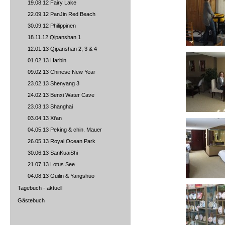
19.08.12 Fairy Lake
22.09.12 PanJin Red Beach
30.09.12 Philippinen
18.11.12 Qipanshan 1
12.01.13 Qipanshan 2, 3 & 4
01.02.13 Harbin
09.02.13 Chinese New Year
23.02.13 Shenyang 3
24.02.13 Benxi Water Cave
23.03.13 Shanghai
03.04.13 Xi'an
04.05.13 Peking & chin. Mauer
26.05.13 Royal Ocean Park
30.06.13 SanKuaiShi
21.07.13 Lotus See
04.08.13 Guilin & Yangshuo
Tagebuch - aktuell
Gästebuch